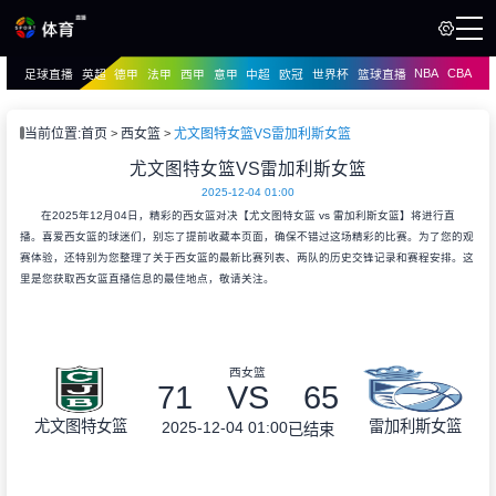
NBA
CBA
足球直播
英超
德甲
法甲
西甲
意甲
中超
欧冠
世界杯
篮球直播
页
直播
直播
当前位置:
首页
西女篮
尤文图特女篮VS雷加利斯女篮
资讯
尤文图特女篮VS雷加利斯女篮
资讯
2025-12-04 01:00
录像
录像
在2025年12月04日，精彩的西女篮对决【尤文图特女篮 vs 雷加利斯女篮】将进行直
播。喜爱西女篮的球迷们，别忘了提前收藏本页面，确保不错过这场精彩的比赛。为了您的观
赛体验，还特别为您整理了关于西女篮的最新比赛列表、两队的历史交锋记录和赛程安排。这
里是您获取西女篮直播信息的最佳地点，敬请关注。
西女篮
71
VS
65
尤文图特女篮
雷加利斯女篮
2025-12-04 01:00
已结束