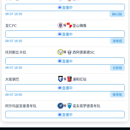
直播中
08-07 18:30
韩K2联
龙仁FC
釜山偶像
直播中
08-07 18:30
澳南超
托列斯比卡拉
西阿德莱德SC
直播中
08-07 18:30
日职联
大阪钢巴
浦和红钻
直播中
08-07 19:00
俄青联
阿尔玛兹安泰青年队
诺夫哥罗德青年队
直播中