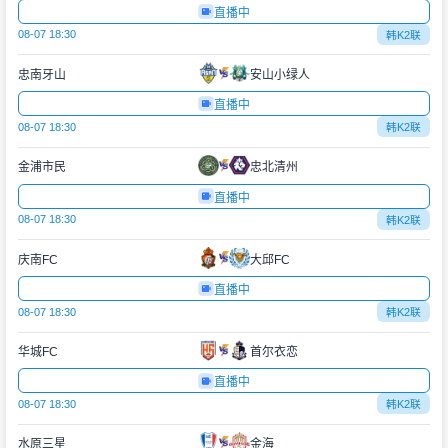
直播中
08-07 18:30
韩K2联
忠南牙山
安山小绿人
直播中
08-07 18:30
韩K2联
金浦市民
忠北清州
直播中
08-07 18:30
韩K2联
庆南FC
大邱FC
直播中
08-07 18:30
韩K2联
华城FC
首尔衣恋
直播中
08-07 18:30
韩K2联
水原三星
金海