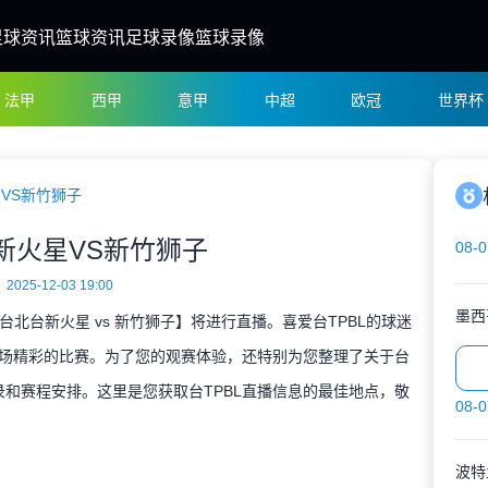
足球资讯
篮球资讯
足球录像
篮球录像
法甲
西甲
意甲
中超
欧冠
世界杯
VS新竹狮子
新火星VS新竹狮子
08-0
2025-12-03 19:00
墨西
决【台北台新火星 vs 新竹狮子】将进行直播。喜爱台TPBL的球迷
场精彩的比赛。为了您的观赛体验，还特别为您整理了关于台
录和赛程安排。这里是您获取台TPBL直播信息的最佳地点，敬
08-0
波特