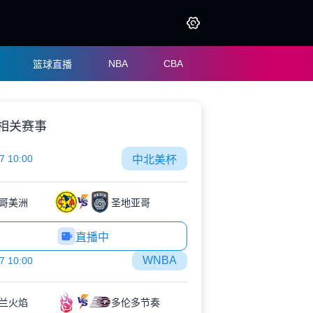
NBA
CBA
篮球直播
相关赛事
7 10:00
中北美杯
哥美洲
圣地亚哥
直播中
WNBA
7 10:00
兰火焰
多伦多节奏