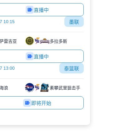
直播中
7 10:15
墨联
萨雷吉亚
多拉多斯
直播中
7 13:00
泰篮联
海浪
素攀武里狙击手
即将开始