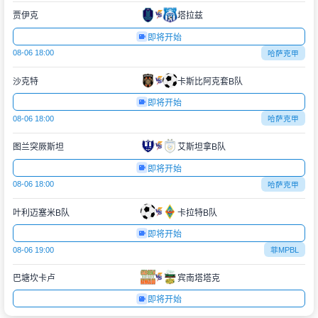
贾伊克
塔拉兹
即将开始
08-06 18:00
哈萨克甲
沙克特
卡斯比阿克套B队
即将开始
08-06 18:00
哈萨克甲
图兰突厥斯坦
艾斯坦拿B队
即将开始
08-06 18:00
哈萨克甲
叶利迈塞米B队
卡拉特B队
即将开始
08-06 19:00
菲MPBL
巴塘坎卡卢
宾南塔塔克
即将开始