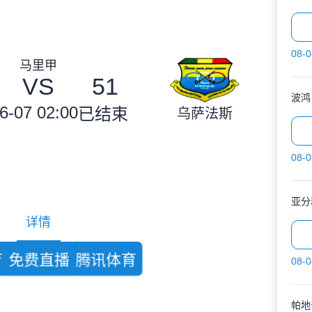
08-0
马里甲
VS
51
波鸿
6-07 02:00
已结束
乌萨法斯
08-0
亚分
详情
育
免费直播
腾讯体育
08-0
帕地