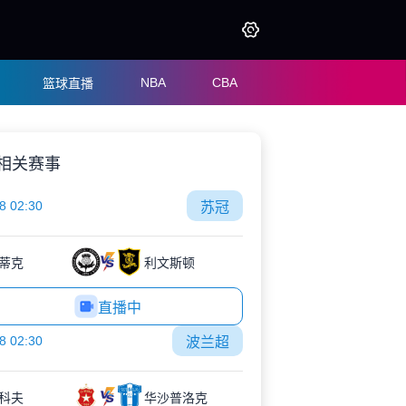
NBA
CBA
篮球直播
相关赛事
8 02:30
苏冠
蒂克
利文斯顿
直播中
8 02:30
波兰超
科夫
华沙普洛克