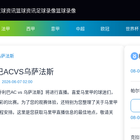
足球资讯
篮球资讯
足球录像
篮球录像
法甲
西甲
意甲
中超
欧冠
世界杯
乌萨法斯
巴ACVS乌萨法斯
08-0
2026-06-07 02:00
帕尔
【乔利巴AC vs 乌萨法斯】将进行直播。喜爱马里甲的球迷们，
彩的比赛。为了您的观赛体验，还特别为您整理了关于马里甲
程安排。这里是您获取马里甲直播信息的最佳地点，敬请关
08-0
克拉