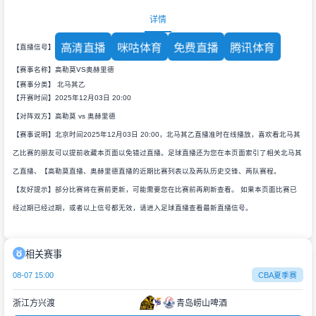
详情
高清直播
咪咕体育
免费直播
腾讯体育
【直播信号】
【赛事名称】高勒莫VS奥赫里德
【赛事分类】
北马其乙
【开赛时间】2025年12月03日 20:00
【对阵双方】高勒莫 vs 奥赫里德
【赛事说明】北京时间2025年12月03日 20:00，北马其乙直播准时在线播放，喜欢看北马其
乙比赛的朋友可以提前收藏本页面以免错过直播。足球直播还为您在本页面索引了相关北马其
乙直播、【高勒莫直播、奥赫里德直播的近期比赛列表以及两队历史交锋、两队赛程。
【友好提示】部分比赛将在赛前更新，可能需要您在比赛前再刷新查看。 如果本页面比赛已
经过期已经过期，或者以上信号都无效，请进入足球直播查看最新直播信号。
相关赛事
08-07 15:00
CBA夏季赛
浙江方兴渡
青岛崂山啤酒