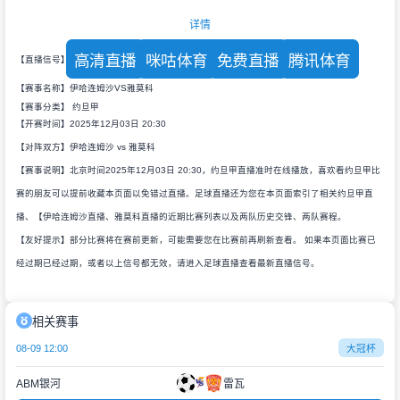
详情
高清直播
咪咕体育
免费直播
腾讯体育
【直播信号】
【赛事名称】伊哈连姆沙VS雅莫科
【赛事分类】
约旦甲
【开赛时间】2025年12月03日 20:30
【对阵双方】伊哈连姆沙 vs 雅莫科
【赛事说明】北京时间2025年12月03日 20:30，约旦甲直播准时在线播放，喜欢看约旦甲比
赛的朋友可以提前收藏本页面以免错过直播。足球直播还为您在本页面索引了相关约旦甲直
播、【伊哈连姆沙直播、雅莫科直播的近期比赛列表以及两队历史交锋、两队赛程。
【友好提示】部分比赛将在赛前更新，可能需要您在比赛前再刷新查看。 如果本页面比赛已
经过期已经过期，或者以上信号都无效，请进入足球直播查看最新直播信号。
相关赛事
08-09 12:00
大冠杯
ABM银河
雷瓦