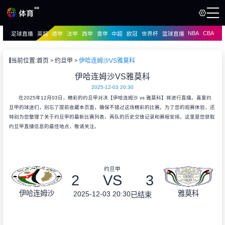
NBA
CBA
足球直播
英超
德甲
法甲
西甲
意甲
中超
欧冠
世界杯
篮球直播
页
直播
直播
当前位置:
首页
约旦甲
伊哈连姆沙VS雅莫科
资讯
伊哈连姆沙VS雅莫科
资讯
2025-12-03 20:30
录像
录像
在2025年12月03日，精彩的约旦甲对决【伊哈连姆沙 vs 雅莫科】将进行直播。喜爱约
旦甲的球迷们，别忘了提前收藏本页面，确保不错过这场精彩的比赛。为了您的观赛体验，还
特别为您整理了关于约旦甲的最新比赛列表、两队的历史交锋记录和赛程安排。这里是您获取
约旦甲直播信息的最佳地点，敬请关注。
约旦甲
2
VS
3
伊哈连姆沙
雅莫科
2025-12-03 20:30
已结束