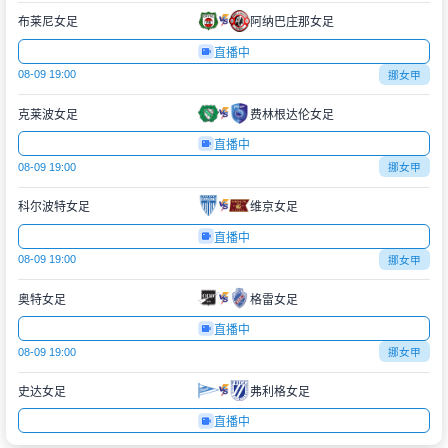
布莱尼女足
阿纳巴庄那女足
直播中
08-09 19:00
挪女甲
克莱波女足
费林根达伦女足
直播中
08-09 19:00
挪女甲
科尔波特女足
维京女足
直播中
08-09 19:00
挪女甲
奥特女足
格雷女足
直播中
08-09 19:00
挪女甲
史达女足
弗利格女足
直播中