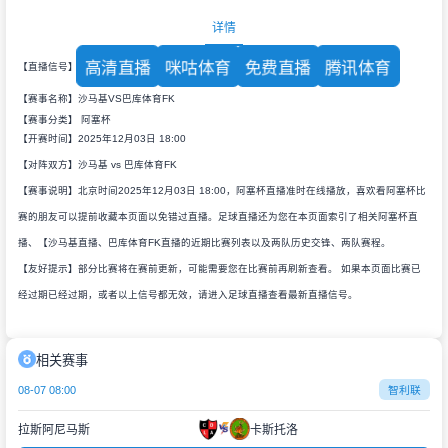
详情
高清直播
咪咕体育
免费直播
腾讯体育
【直播信号】
【赛事名称】沙马基VS巴库体育FK
【赛事分类】
阿塞杯
【开赛时间】2025年12月03日 18:00
【对阵双方】沙马基 vs 巴库体育FK
【赛事说明】北京时间2025年12月03日 18:00，阿塞杯直播准时在线播放，喜欢看阿塞杯比
赛的朋友可以提前收藏本页面以免错过直播。足球直播还为您在本页面索引了相关阿塞杯直
播、【沙马基直播、巴库体育FK直播的近期比赛列表以及两队历史交锋、两队赛程。
【友好提示】部分比赛将在赛前更新，可能需要您在比赛前再刷新查看。 如果本页面比赛已
经过期已经过期，或者以上信号都无效，请进入足球直播查看最新直播信号。
相关赛事
08-07 08:00
智利联
拉斯阿尼马斯
卡斯托洛