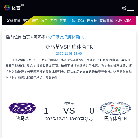
NBA
CBA
足球直播
英超
德甲
法甲
西甲
意甲
中超
欧冠
世界杯
篮球直播
页
直播
直播
当前位置:
首页
阿塞杯
沙马基VS巴库体育FK
资讯
沙马基VS巴库体育FK
资讯
2025-12-03 18:00
录像
录像
在2025年12月03日，精彩的阿塞杯对决【沙马基 vs 巴库体育FK】将进行直播。喜爱阿
塞杯的球迷们，别忘了提前收藏本页面，确保不错过这场精彩的比赛。为了您的观赛体验，还
特别为您整理了关于阿塞杯的最新比赛列表、两队的历史交锋记录和赛程安排。这里是您获取
阿塞杯直播信息的最佳地点，敬请关注。
阿塞杯
1
VS
0
沙马基
巴库体育FK
2025-12-03 18:00
已结束